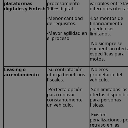
plataformas
procesamiento
variables entre la
digitales y Fintech
100% digital.
diferentes ofertas
-Menor cantidad
-Los montos de
de requisitos.
financiamiento
pueden ser
-Mayor agilidad en
limitados.
el proceso.
-No siempre se
encuentran ofert
específicas para
motos.
Leasing o
-Su contratación
-No eres
arrendamiento
otorga beneficios
propietario del
fiscales.
vehículo.
-Perfecta opción
-Son limitadas las
para renovar
ofertas disponibl
constantemente
para personas
un vehículo.
físicas.
-Existen
penalizaciones p
retraso en las