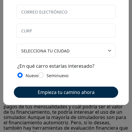
También pregunta sobre el historial de
mantenimiento.
Realiza una revisión mecánica y estética completa.
Exige una prueba de manejo.
Ten en mente que, en la mayoría de ofertas en motos
usadas, ya no se ofrece garantía y, si no compras en
agencia, pueden existir muchas dudas alrededor del
historial legal y mecánico de la moto.
¿En qué carro estarías interesado?
Nuevo
Seminuevo
Simulador de crédito de moto: calcula tu
mensualidad paso a paso
Empieza tu camino ahora
Pero, si lo que deseas es conocer cómo pueden ser los
pagos de tus mensualidades y cuál podría ser el valor
de tu financiamiento, te podría interesar el uso de un
simulador. Aunque la mayoría de simuladores son para
el financiamiento automotriz. Pero, si lo deseas,
también hay herramientas de evaluación financiera que