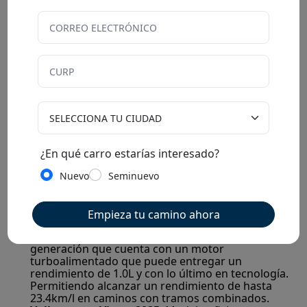
con la posibilida de solo transportar 4 pasajeros.
También, es algo limitado el espacio en cajuela. Y, la
autonomía de autos eléctricos que proporcionan se
encuentra en el rango bajo del máximo desempeño.
Comparación con autos a gasolina
eficientes
Ahora bien, si comparamos modelos eléctricos, como
¿En qué carro estarías interesado?
los anteriormente descritos, es posible que
observemos que los beneficios se reducen,
Nuevo
Seminuevo
principalmente si se compara con modelos nuevos. Y
algunos modelos de bajo consumo, que se pueden
encontrar para financiamiento con Floty, son:
Empieza tu camino ahora
Chevrolet Onix 2025
: Vehículo de última
generación que cuenta con un motor
turboalimentado que puede entregar un
rendimiento de 1.0L y con lo último en tecnología.
Permitiendo alcanzar un rendimiento de hasta
23.4km/l en caminos con tramos combinados.